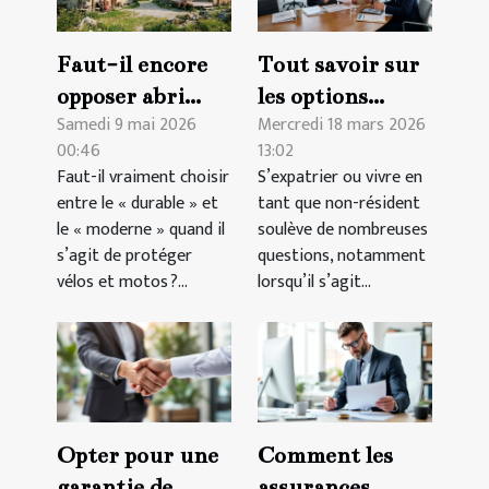
Faut-il encore
Tout savoir sur
opposer abri
les options
Samedi 9 mai 2026
Mercredi 18 mars 2026
traditionnel et
d'assurance pour
00:46
13:02
structure
les expatriés et
Faut-il vraiment choisir
S’expatrier ou vivre en
innovante ?
non-résidents
entre le « durable » et
tant que non-résident
le « moderne » quand il
soulève de nombreuses
s’agit de protéger
questions, notamment
vélos et motos ?...
lorsqu’il s’agit...
Opter pour une
Comment les
garantie de
assurances