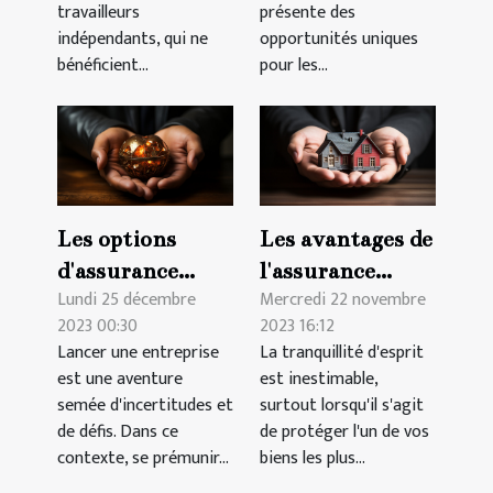
travailleurs
présente des
indépendants, qui ne
opportunités uniques
bénéficient...
pour les...
Les options
Les avantages de
d'assurance
l'assurance
Lundi 25 décembre
Mercredi 22 novembre
indispensables
hypothécaire
2023 00:30
2023 16:12
pour les
pour les
Lancer une entreprise
La tranquillité d'esprit
entrepreneurs
propriétaires à
est une aventure
est inestimable,
et leurs
Genève
semée d'incertitudes et
surtout lorsqu'il s'agit
nouvelles
de défis. Dans ce
de protéger l'un de vos
contexte, se prémunir...
biens les plus...
entreprises