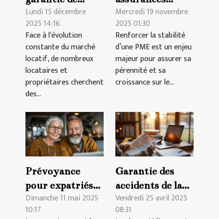
Lundi 15 décembre
Mercredi 19 novembre
loyer
peuvent
2025 14:16
2025 01:30
alternative : est-
renforcer la
Face à l'évolution
Renforcer la stabilité
ce bénéfique ?
stabilité d'une
constante du marché
d’une PME est un enjeu
PME ?
locatif, de nombreux
majeur pour assurer sa
locataires et
pérennité et sa
propriétaires cherchent
croissance sur le...
des...
Prévoyance
Garantie des
pour expatriés
accidents de la
Dimanche 11 mai 2025
Vendredi 25 avril 2025
sélectionner
vie personnelle
10:17
08:31
l'assurance
quelle assurance