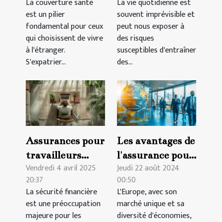
La couverture santé
La vie quotidienne est
santé
pour quels
est un pilier
souvent imprévisible et
internationale
risques
fondamental pour ceux
peut nous exposer à
qui vous
qui choisissent de vivre
des risques
à l'étranger.
susceptibles d'entraîner
convient
S'expatrier...
des...
Assurances pour
Les avantages de
travailleurs
l'assurance pour
Vendredi 4 avril 2025
Jeudi 22 août 2024
indépendants:
sociétés
20:37
00:50
sécuriser ses
étrangères en
La sécurité financière
L'Europe, avec son
revenus
Europe
est une préoccupation
marché unique et sa
majeure pour les
diversité d'économies,