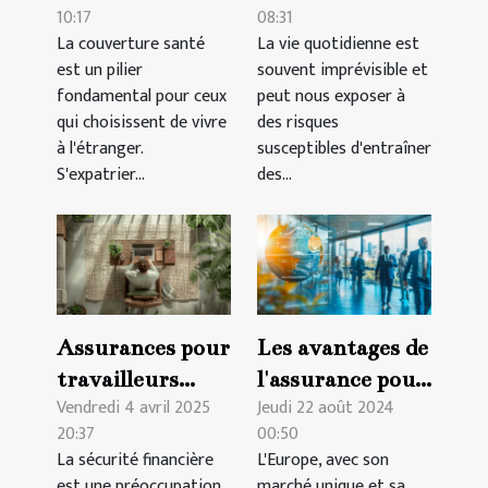
10:17
08:31
l'assurance
quelle assurance
La couverture santé
La vie quotidienne est
santé
pour quels
est un pilier
souvent imprévisible et
internationale
risques
fondamental pour ceux
peut nous exposer à
qui vous
qui choisissent de vivre
des risques
à l'étranger.
susceptibles d'entraîner
convient
S'expatrier...
des...
Assurances pour
Les avantages de
travailleurs
l'assurance pour
Vendredi 4 avril 2025
Jeudi 22 août 2024
indépendants:
sociétés
20:37
00:50
sécuriser ses
étrangères en
La sécurité financière
L'Europe, avec son
revenus
Europe
est une préoccupation
marché unique et sa