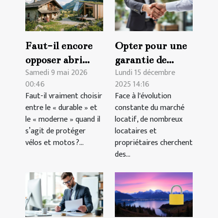
Faut-il encore
Opter pour une
opposer abri
garantie de
Samedi 9 mai 2026
Lundi 15 décembre
traditionnel et
loyer
00:46
2025 14:16
structure
alternative : est-
Faut-il vraiment choisir
Face à l'évolution
innovante ?
ce bénéfique ?
entre le « durable » et
constante du marché
le « moderne » quand il
locatif, de nombreux
s’agit de protéger
locataires et
vélos et motos ?...
propriétaires cherchent
des...