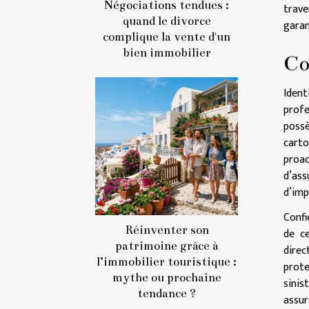
Négociations tendues :
trave
quand le divorce
garan
complique la vente d'un
bien immobilier
Co
Ident
profe
possè
carto
proac
d’ass
d’imp
Confi
Réinventer son
de ce
patrimoine grâce à
direc
l’immobilier touristique :
prote
mythe ou prochaine
sinis
tendance ?
assur