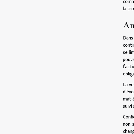
comme
la cr
An
Dans 
conti
se li
pouva
l’act
oblig
La ve
d’évo
matiè
suivi
Confi
non s
chang