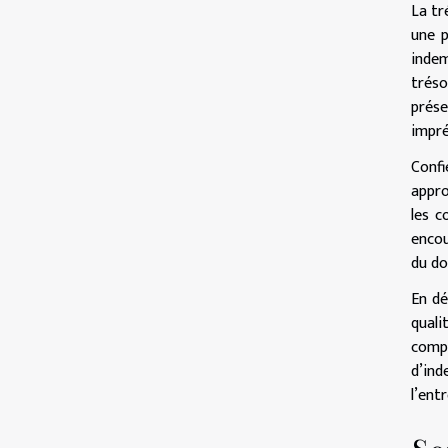
La tr
une p
indem
tréso
prése
impré
Confi
appro
les c
encou
du do
En dé
quali
comp
d’ind
l’ent