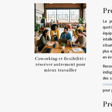
Pr
La p
quot
équip
intel
situa
plus 
en év
Coworking et flexibilité :
réserver autrement pour
Recou
mieux travailler
indis
des s
conse
pour 
Pr