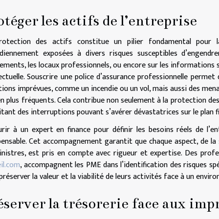
otéger les actifs de l’entreprise
rotection des actifs constitue un pilier fondamental pour 
idiennement exposées à divers risques susceptibles d’engend
ements, les locaux professionnels, ou encore sur les informations s
lectuelle. Souscrire une police d’assurance professionnelle permet
tions imprévues, comme un incendie ou un vol, mais aussi des mena
en plus fréquents. Cela contribue non seulement à la protection des
itant des interruptions pouvant s’avérer dévastatrices sur le plan f
rir à un expert en finance pour définir les besoins réels de l’e
pensable. Cet accompagnement garantit que chaque aspect, de la s
inistres, est pris en compte avec rigueur et expertise. Des pro
il.com
, accompagnent les PME dans l’identification des risques spé
préserver la valeur et la viabilité de leurs activités face à un env
éserver la trésorerie face aux imp