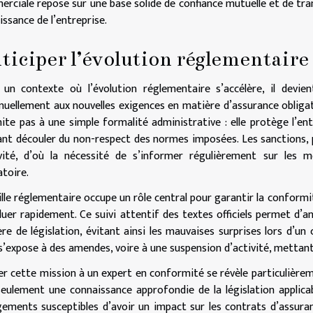
rciale repose sur une base solide de confiance mutuelle et de tran
oissance de l’entreprise.
ticiper l’évolution réglementaire
un contexte où l’évolution réglementaire s’accélère, il devi
nuellement aux nouvelles exigences en matière d’assurance obligato
mite pas à une simple formalité administrative : elle protège l’ent
nt découler du non-respect des normes imposées. Les sanctions, p
ivité, d’où la nécessité de s’informer régulièrement sur les mo
atoire.
ille réglementaire occupe un rôle central pour garantir la conformi
luer rapidement. Ce suivi attentif des textes officiels permet d’an
re de législation, évitant ainsi les mauvaises surprises lors d’un
 s’expose à des amendes, voire à une suspension d’activité, mettant e
er cette mission à un expert en conformité se révèle particulièrem
eulement une connaissance approfondie de la législation applicab
ements susceptibles d’avoir un impact sur les contrats d’assuran