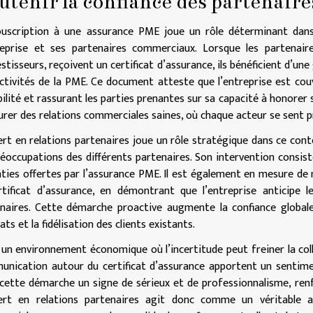
utenir la confiance des partenaire
uscription à une assurance PME joue un rôle déterminant dans 
reprise et ses partenaires commerciaux. Lorsque les partenaires
estisseurs, reçoivent un certificat d’assurance, ils bénéficient d’un
ctivités de la PME. Ce document atteste que l’entreprise est cou
bilité et rassurant les parties prenantes sur sa capacité à honore
urer des relations commerciales saines, où chaque acteur se sent p
ert en relations partenaires joue un rôle stratégique dans ce cont
réoccupations des différents partenaires. Son intervention consist
ties offertes par l’assurance PME. Il est également en mesure de
rtificat d’assurance, en démontrant que l’entreprise anticipe 
naires. Cette démarche proactive augmente la confiance globale,
ats et la fidélisation des clients existants.
un environnement économique où l’incertitude peut freiner la col
nication autour du certificat d’assurance apportent un sentimen
cette démarche un signe de sérieux et de professionnalisme, renfo
pert en relations partenaires agit donc comme un véritable a