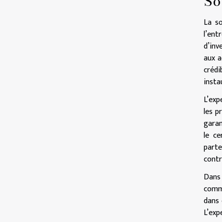
So
La so
l’ent
d’inv
aux a
crédi
insta
L’exp
les p
garan
le ce
parte
contr
Dans 
commu
dans 
L’ex