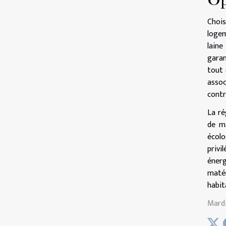
Op
Choi
logem
laine
garan
tout 
asso
contr
La ré
de ma
écolo
privi
énerg
matér
habit
Mardi