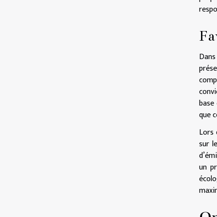
respo
Fa
Dans 
prése
compo
convi
base 
que c
Lors 
sur l
d’émi
un pr
écol
maxim