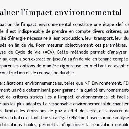
aluer l’impact environnemental
luation de l’impact environnemental constitue une étape clef 
le. Il est indispensable de prendre en compte divers critères, pa
ité d’énergie nécessaire à leur production, leur transport, leur dur
isés en fin de vie. Pour mesurer objectivement ces paramètres, 
alyse de Cycle de Vie (ACV). Cette méthode permet d’analyser
iau, depuis son extraction jusqu’à sa fin de vie, en tenant compte d
parer les options de manière rigoureuse, en mettant en avant ce
construction et de rénovation durable.
ertifications environnementales, telles que NF Environnement, FD
ment un rôle déterminant pour garantir la qualité environnementa
ct de critères stricts liés à l’impact environnemental et facili
iaux les plus adaptés. Le responsable environnemental du chantier d
es, limiter les émissions de gaz à effet de serre, et s’assurer 
nts du bâti existant. Une stratégie réfléchie, basée sur une analys
rtifications fiables, permettra d’optimiser la rénovation durab