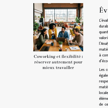
Év
L’éva
durab
quant
valor
l’An
matér
à com
Coworking et flexibilité :
d’éco
réserver autrement pour
mieux travailler
Les c
égale
respe
matér
local
éléme
de ce