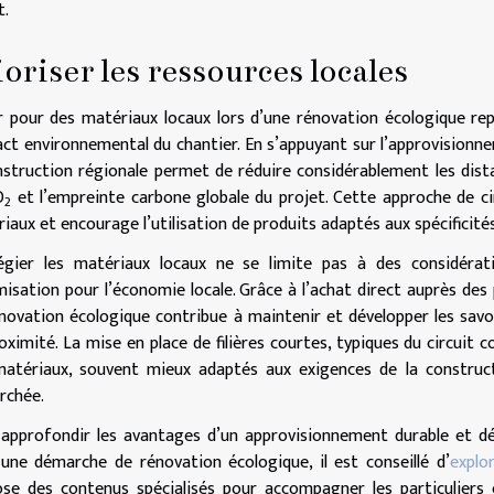
t.
ioriser les ressources locales
 pour des matériaux locaux lors d’une rénovation écologique re
act environnemental du chantier. En s’appuyant sur l’approvisionne
nstruction régionale permet de réduire considérablement les dist
O
et l’empreinte carbone globale du projet. Cette approche de cir
2
iaux et encourage l’utilisation de produits adaptés aux spécificités
légier les matériaux locaux ne se limite pas à des considérat
isation pour l’économie locale. Grâce à l’achat direct auprès des
novation écologique contribue à maintenir et développer les savoi
oximité. La mise en place de filières courtes, typiques du circuit 
atériaux, souvent mieux adaptés aux exigences de la construc
rchée.
approfondir les avantages d’un approvisionnement durable et d
une démarche de rénovation écologique, il est conseillé d’
explo
se des contenus spécialisés pour accompagner les particuliers e