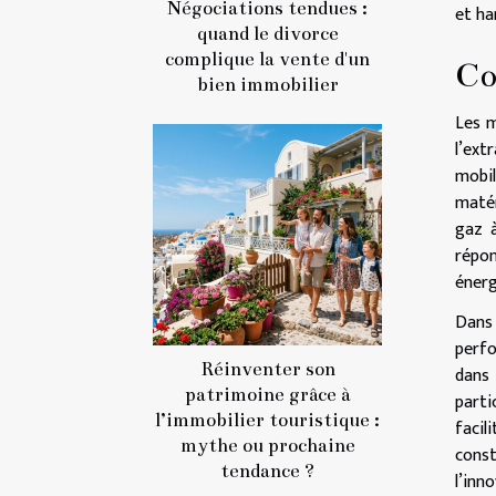
Négociations tendues :
et ha
quand le divorce
complique la vente d'un
Co
bien immobilier
Les m
l’ext
mobi
matér
gaz à
répon
énerg
Dans 
perfo
Réinventer son
dans 
patrimoine grâce à
parti
l’immobilier touristique :
facil
mythe ou prochaine
const
tendance ?
l’inn