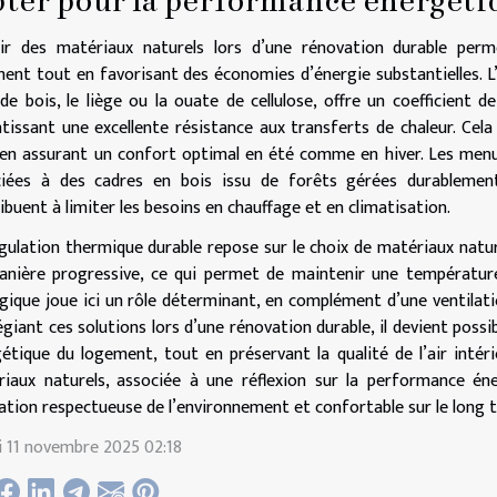
ter pour la performance énergéti
sir des matériaux naturels lors d’une rénovation durable per
ent tout en favorisant des économies d’énergie substantielles. L’ut
 de bois, le liège ou la ouate de cellulose, offre un coefficient 
tissant une excellente résistance aux transferts de chaleur. Cela
en assurant un confort optimal en été comme en hiver. Les menui
ciées à des cadres en bois issu de forêts gérées durablement,
ibuent à limiter les besoins en chauffage et en climatisation.
gulation thermique durable repose sur le choix de matériaux nature
nière progressive, ce qui permet de maintenir une température h
gique joue ici un rôle déterminant, en complément d’une ventilat
légiant ces solutions lors d’une rénovation durable, il devient po
étique du logement, tout en préservant la qualité de l’air intér
iaux naturels, associée à une réflexion sur la performance éner
ation respectueuse de l’environnement et confortable sur le long 
 11 novembre 2025 02:18