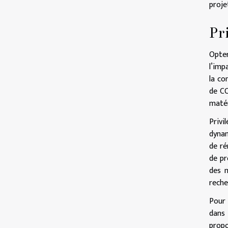
proje
Pr
Opter
l’imp
la co
de C
matér
Privi
dynam
de ré
de pr
des m
reche
Pour 
dans 
propo