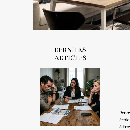
DERNIERS
ARTICLES
Réno
écolo
à tra