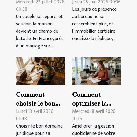
Mercredi 22 juillet 2026
Jeudi 25 juin 2026 00:36
le divorce
réserver
00:58
Les jours de présence
complique la
autrement pour
Un couple se sépare, et
au bureau ne se
vente d'un bien
mieux travailler
soudain la maison
ressemblent plus, et
immobilier
devient un champ de
l’immobilier tertiaire
bataille. En France, près
encaisse la réplique,...
d’un mariage sur...
Comment
Comment
choisir le bon
optimiser la
Lundi 13 avril 2026
Mercredi 8 avril 2026
domaine
gestion
01:48
10:16
juridique pour
quotidienne de
Choisir le bon domaine
Améliorer la gestion
votre situation
votre entreprise
juridique pour sa
quotidienne de votre