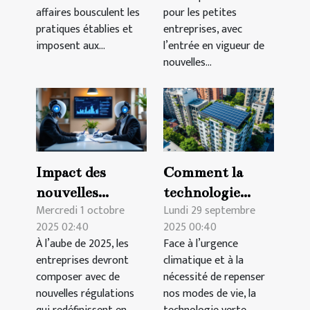
affaires bousculent les
pour les petites
pratiques établies et
entreprises, avec
imposent aux...
l’entrée en vigueur de
nouvelles...
Impact des
Comment la
nouvelles
technologie
Mercredi 1 octobre
Lundi 29 septembre
régulations sur
verte peut
2025 02:40
2025 00:40
les contrats B2B
révolutionner
À l’aube de 2025, les
Face à l’urgence
en 2025
l'immobilier
entreprises devront
climatique et à la
durable ?
composer avec de
nécessité de repenser
nouvelles régulations
nos modes de vie, la