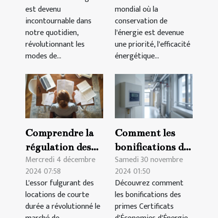
ligne
dans
est devenu
mondial où la
l'immobilier
incontournable dans
conservation de
notre quotidien,
l'énergie est devenue
révolutionnant les
une priorité, l'efficacité
modes de...
énergétique...
Comprendre la
Comment les
régulation des
bonifications des
Mercredi 4 décembre
Samedi 30 novembre
locations
primes CEE
2024 07:58
2024 01:50
courtes durées
améliorent le
L'essor fulgurant des
Découvrez comment
et leurs impacts
chauffage dans
locations de courte
les bonifications des
juridiques
l'immobilier
durée a révolutionné le
primes Certificats
collectif