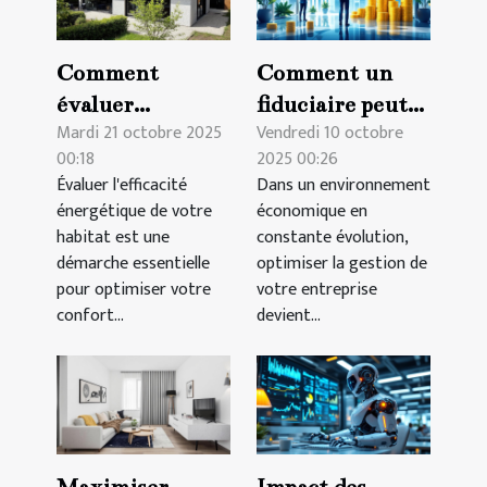
Comment
Comment un
évaluer
fiduciaire peut
Mardi 21 octobre 2025
Vendredi 10 octobre
l'efficacité
transformer la
00:18
2025 00:26
énergétique de
gestion de votre
Évaluer l'efficacité
Dans un environnement
votre habitat ?
entreprise ?
énergétique de votre
économique en
habitat est une
constante évolution,
démarche essentielle
optimiser la gestion de
pour optimiser votre
votre entreprise
confort...
devient...