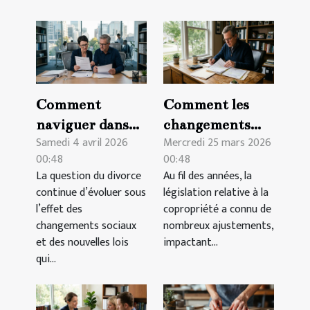
Comment
Comment les
naviguer dans
changements
Samedi 4 avril 2026
Mercredi 25 mars 2026
les nouvelles
récents
00:48
00:48
régulations de
affectent-ils vos
La question du divorce
Au fil des années, la
divorce en 2026
droits en
continue d’évoluer sous
législation relative à la
?
copropriété?
l’effet des
copropriété a connu de
changements sociaux
nombreux ajustements,
et des nouvelles lois
impactant...
qui...