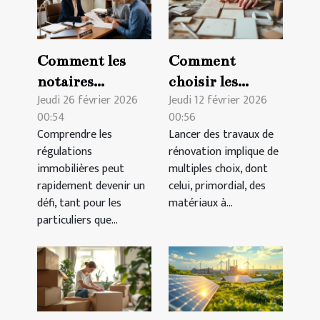
Comment les
Comment
notaires
choisir les
Jeudi 26 février 2026
Jeudi 12 février 2026
facilitent la
meilleurs
00:54
00:56
compréhension
matériaux pour
Comprendre les
Lancer des travaux de
des régulations
vos travaux de
régulations
rénovation implique de
immobilières ?
rénovation ?
immobilières peut
multiples choix, dont
rapidement devenir un
celui, primordial, des
défi, tant pour les
matériaux à...
particuliers que...