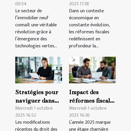
00:54
2025 17:38
transforment
stratégies
Le secteur de
Dans un contexte
l'immobilier
d'emploi en
l’immobilier neuf
économique en
neuf ?
entreprise
connaît une véritable
constante évolution,
révolution grâce à
les réformes fiscales
l’émergence des
redéfinissent en
technologies vertes...
profondeur la...
Stratégies pour
Impact des
naviguer dans
réformes fiscales
Mercredi 1 octobre
Mercredi 1 octobre
les modifications
2025 sur les
2025 16:52
2025 16:36
récentes du
petites
Les modifications
L’année 2025 marque
droit des affaires
entreprises
récentes du droit des
une étape charnière