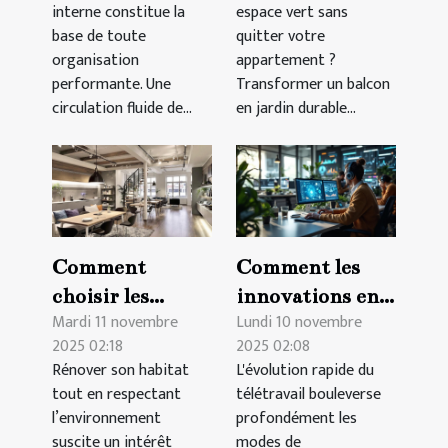
entreprise
interne constitue la
espace vert sans
base de toute
quitter votre
organisation
appartement ?
performante. Une
Transformer un balcon
circulation fluide de...
en jardin durable...
Comment
Comment les
choisir les
innovations en
Mardi 11 novembre
Lundi 10 novembre
matériaux
télétravail
2025 02:18
2025 02:08
écologiques pour
transforment-
Rénover son habitat
L'évolution rapide du
une rénovation
elles les
tout en respectant
télétravail bouleverse
durable ?
pratiques
l’environnement
profondément les
d'entreprise ?
suscite un intérêt
modes de