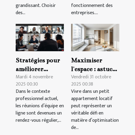
grandissant. Choisir
fonctionnement des
des...
entreprises....
Stratégies pour
Maximiser
améliorer
l'espace : astuces
Mardi 4 novembre
Vendredi 31 octobre
l'efficacité des
pour petits
2025 00:30
2025 00:38
réunions
appartements
Dans le contexte
Vivre dans un petit
d'équipe en ligne
locatifs
professionnel actuel,
appartement locatif
les réunions d’équipe en
peut représenter un
ligne sont devenues un
véritable défi en
rendez-vous régulier,...
matière d’optimisation
de...