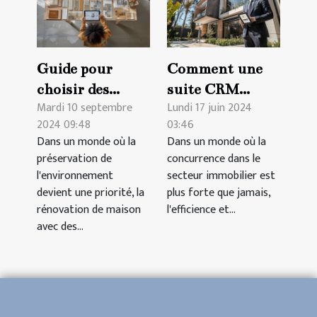
Guide pour
Comment une
choisir des
suite CRM
Mardi 10 septembre
Lundi 17 juin 2024
matériaux
spécifique au
2024 09:48
03:46
durables pour la
secteur
Dans un monde où la
Dans un monde où la
rénovation de
immobilier peut
préservation de
concurrence dans le
maison en 2024
transformer
l'environnement
secteur immobilier est
votre agence
devient une priorité, la
plus forte que jamais,
rénovation de maison
l'efficience et...
avec des...