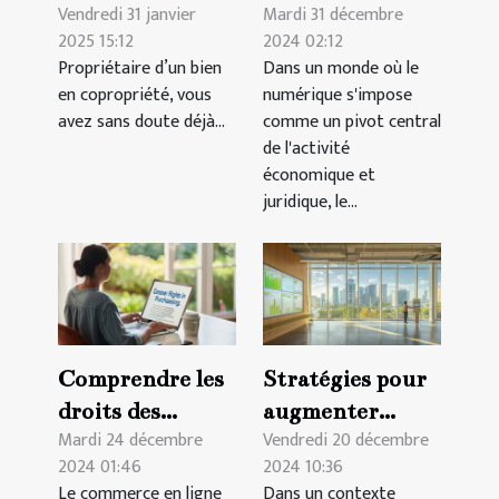
Vendredi 31 janvier
Mardi 31 décembre
copropriété au
GDPR pour les
2025 15:12
2024 02:12
Luxembourg
services
Propriétaire d’un bien
Dans un monde où le
garantit la
juridiques en
en copropriété, vous
numérique s'impose
valorisation de
ligne
avez sans doute déjà...
comme un pivot central
votre bien ?
de l'activité
économique et
juridique, le...
Comprendre les
Stratégies pour
droits des
augmenter
Mardi 24 décembre
Vendredi 20 décembre
consommateurs
l'efficacité
2024 01:46
2024 10:36
dans l'achat en
énergétique
Le commerce en ligne
Dans un contexte