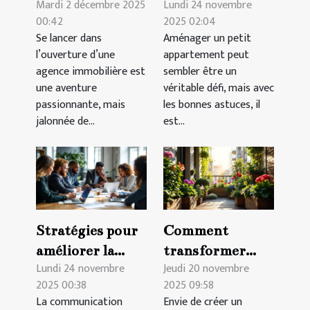
Mardi 2 décembre 2025
Lundi 24 novembre
les régulations
l'espace de votre
00:42
2025 02:04
pour ouvrir une
petit
Se lancer dans
Aménager un petit
agence
appartement ?
l’ouverture d’une
appartement peut
immobilière ?
agence immobilière est
sembler être un
une aventure
véritable défi, mais avec
passionnante, mais
les bonnes astuces, il
jalonnée de...
est...
Stratégies pour
Comment
améliorer la
transformer
Lundi 24 novembre
Jeudi 20 novembre
communication
votre balcon en
2025 00:38
2025 09:58
interne en
jardin durable ?
La communication
Envie de créer un