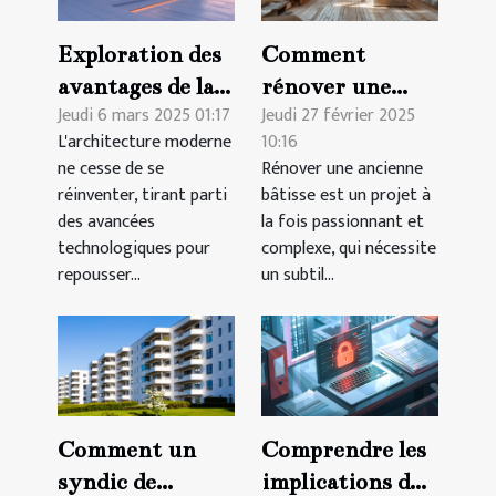
Exploration des
Comment
avantages de la
rénover une
Jeudi 6 mars 2025 01:17
Jeudi 27 février 2025
modélisation 3D
ancienne bâtisse
L'architecture moderne
10:16
BIM pour
en respectant
ne cesse de se
Rénover une ancienne
l'architecture
son charme
réinventer, tirant parti
bâtisse est un projet à
moderne
d'origine
des avancées
la fois passionnant et
technologiques pour
complexe, qui nécessite
repousser...
un subtil...
Comment un
Comprendre les
syndic de
implications du