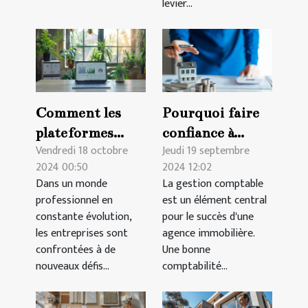
levier...
Comment les
Pourquoi faire
plateformes
confiance à
Vendredi 18 octobre
Jeudi 19 septembre
digitales
Blindtrust pour
2024 00:50
2024 12:02
révolutionnent
la comptabilité
Dans un monde
La gestion comptable
la gestion des
de votre agence
professionnel en
est un élément central
formations en
immobilière ?
constante évolution,
pour le succès d'une
entreprise
les entreprises sont
agence immobilière.
confrontées à de
Une bonne
nouveaux défis...
comptabilité...