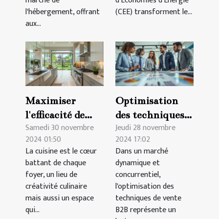
marché de
d'Économies d'Énergie
l'hébergement, offrant
(CEE) transforment le...
aux...
Maximiser
Optimisation
l'efficacité de
des techniques
Samedi 30 novembre
Jeudi 28 novembre
votre espace de
de vente B2B :
2024 01:50
2024 17:02
cuisine :
Stratégies et
La cuisine est le cœur
Dans un marché
stratégies et
meilleures
battant de chaque
dynamique et
conseils
pratiques
foyer, un lieu de
concurrentiel,
créativité culinaire
l'optimisation des
mais aussi un espace
techniques de vente
qui...
B2B représente un