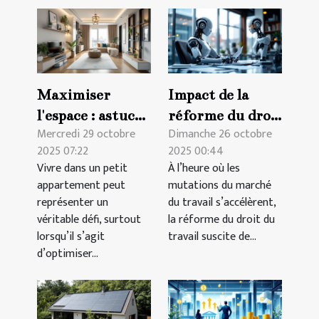
Maximiser
Impact de la
l'espace : astuces
réforme du droit
Mercredi 29 octobre
Dimanche 26 octobre
pour petits
du travail sur les
2025 07:22
2025 00:44
appartements
contrats
Vivre dans un petit
À l’heure où les
temporaires
appartement peut
mutations du marché
représenter un
du travail s’accélèrent,
véritable défi, surtout
la réforme du droit du
lorsqu’il s’agit
travail suscite de...
d’optimiser...