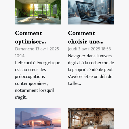
Comment
Comment
optimiser
choisir une
Dimanche 13 avril 2025
Jeudi 3 avril 2025 18:58
l'efficacité
plateforme
10:14
Naviguer dans l'univers
énergétique
efficace pour la
L'efficacité énergétique
digital à la recherche de
dans votre
recherche de
est au cœur des
la propriété idéale peut
nouveau
propriétés en
préoccupations
s'avérer être un défi de
logement
ligne
contemporaines,
taille....
notamment lorsqu'il
s'agit...