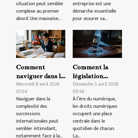
?
?
situation peut sembler
entreprise est une
complexe au premier
démarche essentielle
abord. Une mauvaise...
pour assurer sa...
Comment
Comment la
naviguer dans la
législation
Mercredi 8 avril 2026
Dimanche 5 avril 2026
complexité des
influence-t-elle
01:04
00:56
successions
l'évolution des
Naviguer dans la
À l’ère du numérique,
internationales
droits
complexité des
les droits numériques
?
numériques ?
successions
occupent une place
internationales peut
centrale dans le
sembler intimidant,
quotidien de chacun.
notamment face à la...
La...