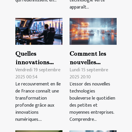
qui redéfinissent en...
technologie verte
apparaît...
Quelles
Comment les
innovations
nouvelles
Vendredi 19 septembre
Lundi 15 septembre
numériques
technologies
2025 00:54
2025 20:10
transforment le
transforment-
Le recouvrement en Ile
L'essor des nouvelles
recouvrement
elles les petites
de France connaît une
technologies
en Ile de France
et moyennes
transformation
bouleverse le quotidien
?
entreprises ?
profonde grâce aux
des petites et
innovations
moyennes entreprises.
numériques....
Comprendre...