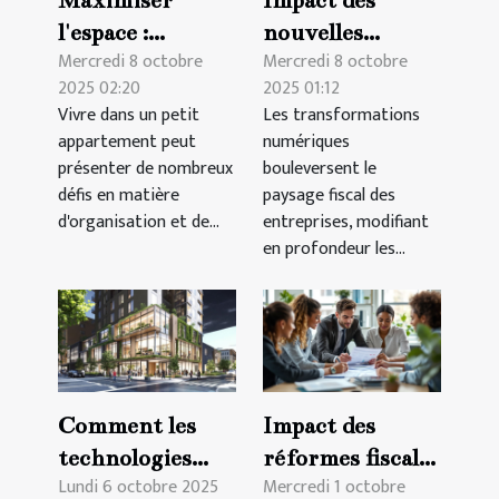
Maximiser
Impact des
l'espace :
nouvelles
Mercredi 8 octobre
Mercredi 8 octobre
techniques pour
technologies sur
2025 02:20
2025 01:12
petits
la fiscalité des
Vivre dans un petit
Les transformations
appartements
entreprises
appartement peut
numériques
présenter de nombreux
bouleversent le
défis en matière
paysage fiscal des
d'organisation et de...
entreprises, modifiant
en profondeur les...
Comment les
Impact des
technologies
réformes fiscales
Lundi 6 octobre 2025
Mercredi 1 octobre
vertes
sur les