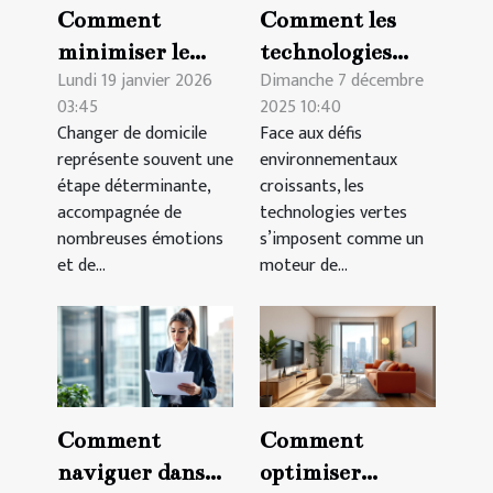
Comment
Comment les
minimiser le
technologies
Lundi 19 janvier 2026
Dimanche 7 décembre
stress lors d'un
vertes
03:45
2025 10:40
changement de
transforment-
Changer de domicile
Face aux défis
domicile ?
elles les
représente souvent une
environnementaux
industries
étape déterminante,
croissants, les
traditionnelles ?
accompagnée de
technologies vertes
nombreuses émotions
s’imposent comme un
et de...
moteur de...
Comment
Comment
naviguer dans
optimiser