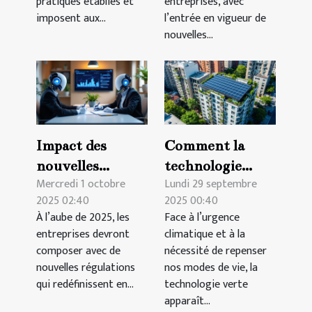
pratiques établies et
entreprises, avec
imposent aux...
l’entrée en vigueur de
nouvelles...
Impact des
Comment la
nouvelles
technologie
Mercredi 1 octobre
Lundi 29 septembre
régulations sur
verte peut
2025 02:40
2025 00:40
les contrats B2B
révolutionner
À l’aube de 2025, les
Face à l’urgence
en 2025
l'immobilier
entreprises devront
climatique et à la
durable ?
composer avec de
nécessité de repenser
nouvelles régulations
nos modes de vie, la
qui redéfinissent en...
technologie verte
apparaît...