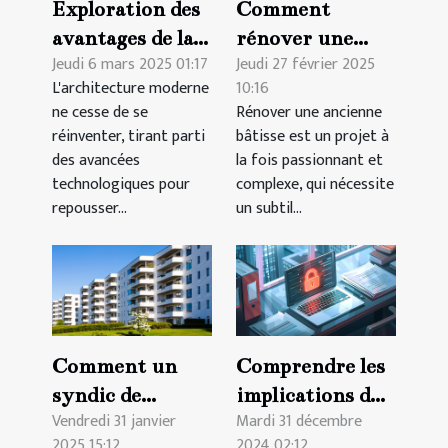
Exploration des
Comment
avantages de la
rénover une
Jeudi 6 mars 2025 01:17
Jeudi 27 février 2025
modélisation 3D
ancienne bâtisse
L'architecture moderne
10:16
BIM pour
en respectant
ne cesse de se
Rénover une ancienne
l'architecture
son charme
réinventer, tirant parti
bâtisse est un projet à
moderne
d'origine
des avancées
la fois passionnant et
technologiques pour
complexe, qui nécessite
repousser...
un subtil...
Comment un
Comprendre les
syndic de
implications du
Vendredi 31 janvier
Mardi 31 décembre
copropriété au
GDPR pour les
2025 15:12
2024 02:12