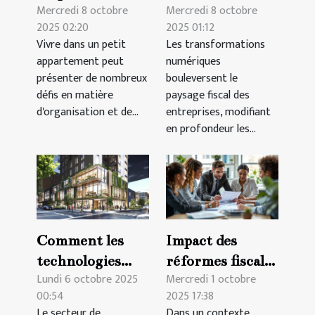
Mercredi 8 octobre
Mercredi 8 octobre
techniques pour
technologies sur
2025 02:20
2025 01:12
petits
la fiscalité des
Vivre dans un petit
Les transformations
appartements
entreprises
appartement peut
numériques
présenter de nombreux
bouleversent le
défis en matière
paysage fiscal des
d'organisation et de...
entreprises, modifiant
en profondeur les...
Comment les
Impact des
technologies
réformes fiscales
Lundi 6 octobre 2025
Mercredi 1 octobre
vertes
sur les
00:54
2025 17:38
transforment
stratégies
Le secteur de
Dans un contexte