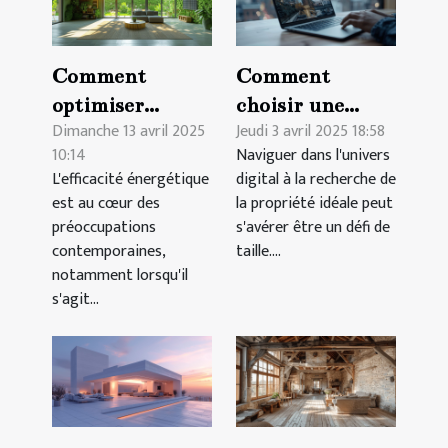
Comment
Comment
optimiser
choisir une
Dimanche 13 avril 2025
Jeudi 3 avril 2025 18:58
l'efficacité
plateforme
10:14
Naviguer dans l'univers
énergétique
efficace pour la
L'efficacité énergétique
digital à la recherche de
dans votre
recherche de
est au cœur des
la propriété idéale peut
nouveau
propriétés en
préoccupations
s'avérer être un défi de
logement
ligne
contemporaines,
taille....
notamment lorsqu'il
s'agit...