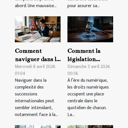
abord. Une mauvaise...
pour assurer sa...
Comment
Comment la
naviguer dans la
législation
Mercredi 8 avril 2026
Dimanche 5 avril 2026
complexité des
influence-t-elle
01:04
00:56
successions
l'évolution des
Naviguer dans la
À l’ère du numérique,
internationales
droits
complexité des
les droits numériques
?
numériques ?
successions
occupent une place
internationales peut
centrale dans le
sembler intimidant,
quotidien de chacun.
notamment face à la...
La...