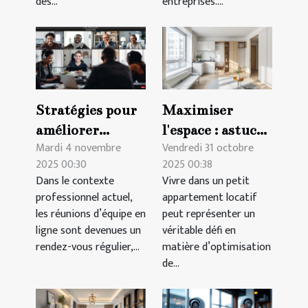
des...
entreprises....
Stratégies pour
Maximiser
améliorer
l'espace : astuces
Mardi 4 novembre
Vendredi 31 octobre
l'efficacité des
pour petits
2025 00:30
2025 00:38
réunions
appartements
Dans le contexte
Vivre dans un petit
d'équipe en ligne
locatifs
professionnel actuel,
appartement locatif
les réunions d’équipe en
peut représenter un
ligne sont devenues un
véritable défi en
rendez-vous régulier,...
matière d’optimisation
de...