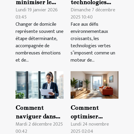
minimiser le
technologies
Lundi 19 janvier 2026
Dimanche 7 décembre
stress lors d'un
vertes
03:45
2025 10:40
changement de
transforment-
Changer de domicile
Face aux défis
domicile ?
elles les
représente souvent une
environnementaux
industries
étape déterminante,
croissants, les
traditionnelles ?
accompagnée de
technologies vertes
nombreuses émotions
s’imposent comme un
et de...
moteur de...
Comment
Comment
naviguer dans
optimiser
Mardi 2 décembre 2025
Lundi 24 novembre
les régulations
l'espace de votre
00:42
2025 02:04
pour ouvrir une
petit