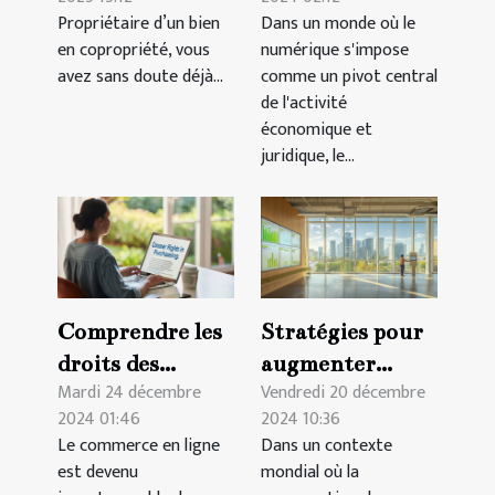
Luxembourg
services
Propriétaire d’un bien
Dans un monde où le
garantit la
juridiques en
en copropriété, vous
numérique s'impose
valorisation de
ligne
avez sans doute déjà...
comme un pivot central
votre bien ?
de l'activité
économique et
juridique, le...
Comprendre les
Stratégies pour
droits des
augmenter
Mardi 24 décembre
Vendredi 20 décembre
consommateurs
l'efficacité
2024 01:46
2024 10:36
dans l'achat en
énergétique
Le commerce en ligne
Dans un contexte
ligne
dans
est devenu
mondial où la
l'immobilier