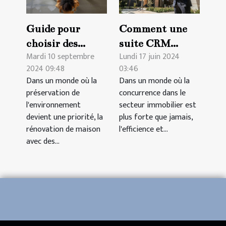
Guide pour
Comment une
choisir des
suite CRM
Mardi 10 septembre
Lundi 17 juin 2024
matériaux
spécifique au
2024 09:48
03:46
durables pour la
secteur
Dans un monde où la
Dans un monde où la
rénovation de
immobilier peut
préservation de
concurrence dans le
maison en 2024
transformer
l'environnement
secteur immobilier est
votre agence
devient une priorité, la
plus forte que jamais,
rénovation de maison
l'efficience et...
avec des...