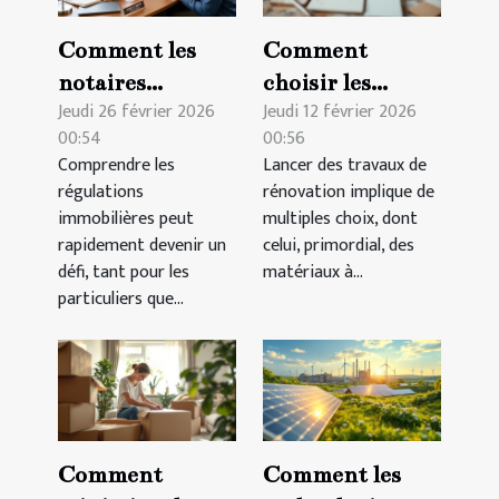
Comment les
Comment
notaires
choisir les
Jeudi 26 février 2026
Jeudi 12 février 2026
facilitent la
meilleurs
00:54
00:56
compréhension
matériaux pour
Comprendre les
Lancer des travaux de
des régulations
vos travaux de
régulations
rénovation implique de
immobilières ?
rénovation ?
immobilières peut
multiples choix, dont
rapidement devenir un
celui, primordial, des
défi, tant pour les
matériaux à...
particuliers que...
Comment
Comment les