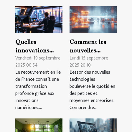
Quelles
Comment les
innovations
nouvelles
Vendredi 19 septembre
Lundi 15 septembre
numériques
technologies
2025 00:54
2025 20:10
transforment le
transforment-
Le recouvrement en Ile
L'essor des nouvelles
recouvrement
elles les petites
de France connaît une
technologies
en Ile de France
et moyennes
transformation
bouleverse le quotidien
?
entreprises ?
profonde grâce aux
des petites et
innovations
moyennes entreprises.
numériques....
Comprendre...