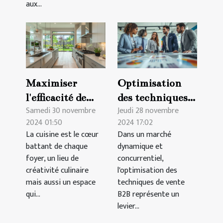
aux...
Maximiser
Optimisation
l'efficacité de
des techniques
Samedi 30 novembre
Jeudi 28 novembre
votre espace de
de vente B2B :
2024 01:50
2024 17:02
cuisine :
Stratégies et
La cuisine est le cœur
Dans un marché
stratégies et
meilleures
battant de chaque
dynamique et
conseils
pratiques
foyer, un lieu de
concurrentiel,
créativité culinaire
l'optimisation des
mais aussi un espace
techniques de vente
qui...
B2B représente un
levier...