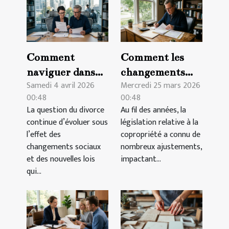
Comment
Comment les
naviguer dans
changements
Samedi 4 avril 2026
Mercredi 25 mars 2026
les nouvelles
récents
00:48
00:48
régulations de
affectent-ils vos
La question du divorce
Au fil des années, la
divorce en 2026
droits en
continue d’évoluer sous
législation relative à la
?
copropriété?
l’effet des
copropriété a connu de
changements sociaux
nombreux ajustements,
et des nouvelles lois
impactant...
qui...