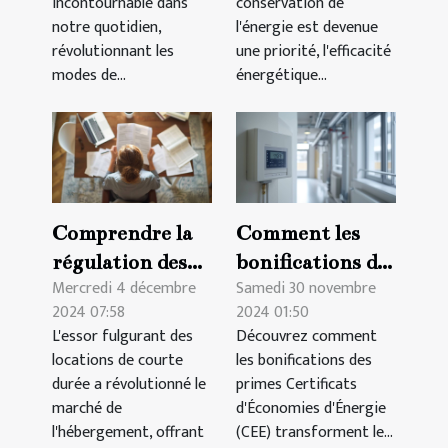
incontournable dans
conservation de
notre quotidien,
l'énergie est devenue
révolutionnant les
une priorité, l'efficacité
modes de...
énergétique...
Comprendre la
Comment les
régulation des
bonifications des
Mercredi 4 décembre
Samedi 30 novembre
locations
primes CEE
2024 07:58
2024 01:50
courtes durées
améliorent le
L'essor fulgurant des
Découvrez comment
et leurs impacts
chauffage dans
locations de courte
les bonifications des
juridiques
l'immobilier
durée a révolutionné le
primes Certificats
collectif
marché de
d'Économies d'Énergie
l'hébergement, offrant
(CEE) transforment le...