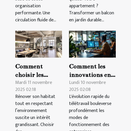
organisation
appartement ?
performante. Une
Transformer un balcon
circulation fluide de...
en jardin durable...
Comment
Comment les
choisir les
innovations en
Mardi 11 novembre
Lundi 10 novembre
matériaux
télétravail
2025 02:18
2025 02:08
écologiques pour
transforment-
Rénover son habitat
L'évolution rapide du
une rénovation
elles les
tout en respectant
télétravail bouleverse
durable ?
pratiques
l’environnement
profondément les
d'entreprise ?
suscite un intérêt
modes de
grandissant. Choisir
fonctionnement des