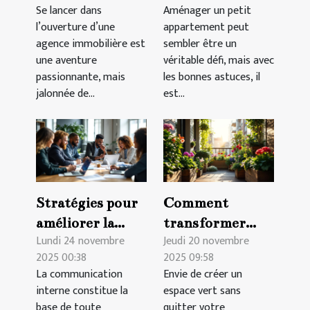
Se lancer dans
Aménager un petit
agence
appartement ?
l’ouverture d’une
appartement peut
immobilière ?
agence immobilière est
sembler être un
une aventure
véritable défi, mais avec
passionnante, mais
les bonnes astuces, il
jalonnée de...
est...
Stratégies pour
Comment
améliorer la
transformer
Lundi 24 novembre
Jeudi 20 novembre
communication
votre balcon en
2025 00:38
2025 09:58
interne en
jardin durable ?
La communication
Envie de créer un
entreprise
interne constitue la
espace vert sans
base de toute
quitter votre