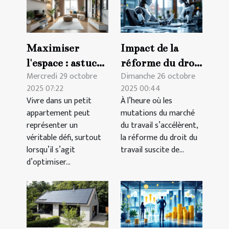
Maximiser
Impact de la
l'espace : astuces
réforme du droit
Mercredi 29 octobre
Dimanche 26 octobre
pour petits
du travail sur les
2025 07:22
2025 00:44
appartements
contrats
Vivre dans un petit
À l’heure où les
temporaires
appartement peut
mutations du marché
représenter un
du travail s’accélèrent,
véritable défi, surtout
la réforme du droit du
lorsqu’il s’agit
travail suscite de...
d’optimiser...