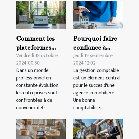
Comment les
Pourquoi faire
plateformes
confiance à
Vendredi 18 octobre
Jeudi 19 septembre
digitales
Blindtrust pour
2024 00:50
2024 12:02
révolutionnent
la comptabilité
Dans un monde
La gestion comptable
la gestion des
de votre agence
professionnel en
est un élément central
formations en
immobilière ?
constante évolution,
pour le succès d'une
entreprise
les entreprises sont
agence immobilière.
confrontées à de
Une bonne
nouveaux défis...
comptabilité...