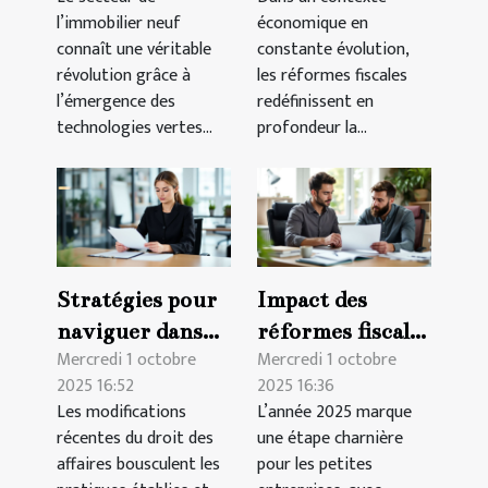
l'immobilier
d'emploi en
l’immobilier neuf
économique en
neuf ?
entreprise
connaît une véritable
constante évolution,
révolution grâce à
les réformes fiscales
l’émergence des
redéfinissent en
technologies vertes...
profondeur la...
Stratégies pour
Impact des
naviguer dans
réformes fiscales
Mercredi 1 octobre
Mercredi 1 octobre
les modifications
2025 sur les
2025 16:52
2025 16:36
récentes du
petites
Les modifications
L’année 2025 marque
droit des affaires
entreprises
récentes du droit des
une étape charnière
affaires bousculent les
pour les petites