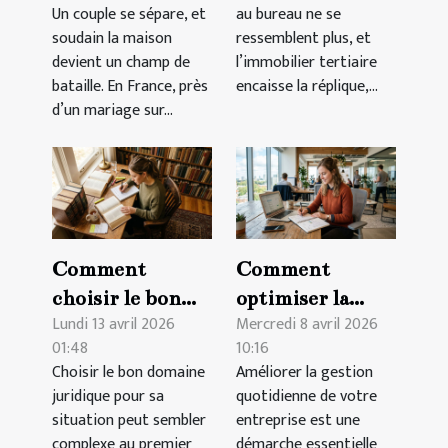
Un couple se sépare, et
au bureau ne se
vente d'un bien
mieux travailler
soudain la maison
ressemblent plus, et
immobilier
devient un champ de
l’immobilier tertiaire
bataille. En France, près
encaisse la réplique,...
d’un mariage sur...
Comment
Comment
choisir le bon
optimiser la
Lundi 13 avril 2026
Mercredi 8 avril 2026
domaine
gestion
01:48
10:16
juridique pour
quotidienne de
Choisir le bon domaine
Améliorer la gestion
votre situation
votre entreprise
juridique pour sa
quotidienne de votre
?
?
situation peut sembler
entreprise est une
complexe au premier
démarche essentielle