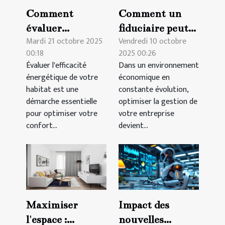
Comment
Comment un
évaluer
fiduciaire peut
Mardi 21 octobre 2025
Vendredi 10 octobre
l'efficacité
transformer la
00:18
2025 00:26
énergétique de
gestion de votre
Évaluer l'efficacité
Dans un environnement
votre habitat ?
entreprise ?
énergétique de votre
économique en
habitat est une
constante évolution,
démarche essentielle
optimiser la gestion de
pour optimiser votre
votre entreprise
confort...
devient...
Maximiser
Impact des
l'espace :
nouvelles