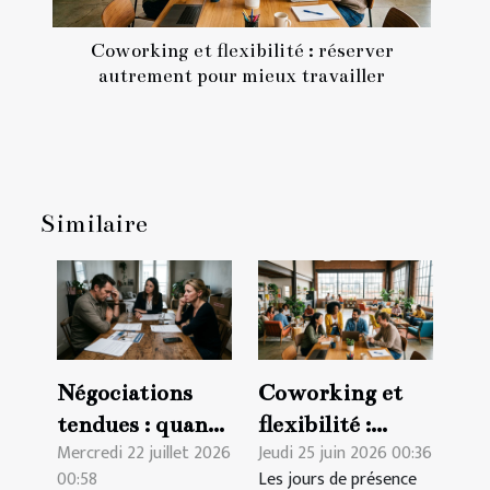
Coworking et flexibilité : réserver
autrement pour mieux travailler
Similaire
Négociations
Coworking et
tendues : quand
flexibilité :
Mercredi 22 juillet 2026
Jeudi 25 juin 2026 00:36
le divorce
réserver
00:58
Les jours de présence
complique la
autrement pour