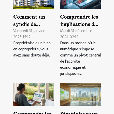
Comment un
Comprendre les
syndic de
implications du
Vendredi 31 janvier
Mardi 31 décembre
copropriété au
GDPR pour les
2025 15:12
2024 02:12
Luxembourg
services
Propriétaire d’un bien
Dans un monde où le
garantit la
juridiques en
en copropriété, vous
numérique s'impose
valorisation de
ligne
avez sans doute déjà...
comme un pivot central
votre bien ?
de l'activité
économique et
juridique, le...
Comprendre les
Stratégies pour