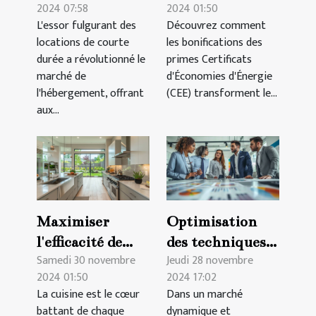
2024 07:58
2024 01:50
courtes durées
améliorent le
L'essor fulgurant des
Découvrez comment
et leurs impacts
chauffage dans
locations de courte
les bonifications des
juridiques
l'immobilier
durée a révolutionné le
primes Certificats
collectif
marché de
d'Économies d'Énergie
l'hébergement, offrant
(CEE) transforment le...
aux...
Maximiser
Optimisation
l'efficacité de
des techniques
Samedi 30 novembre
Jeudi 28 novembre
votre espace de
de vente B2B :
2024 01:50
2024 17:02
cuisine :
Stratégies et
La cuisine est le cœur
Dans un marché
stratégies et
meilleures
battant de chaque
dynamique et