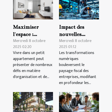
Maximiser
Impact des
l'espace :
nouvelles
Mercredi 8 octobre
Mercredi 8 octobre
techniques pour
technologies sur
2025 02:20
2025 01:12
petits
la fiscalité des
Vivre dans un petit
Les transformations
appartements
entreprises
appartement peut
numériques
présenter de nombreux
bouleversent le
défis en matière
paysage fiscal des
d'organisation et de...
entreprises, modifiant
en profondeur les...