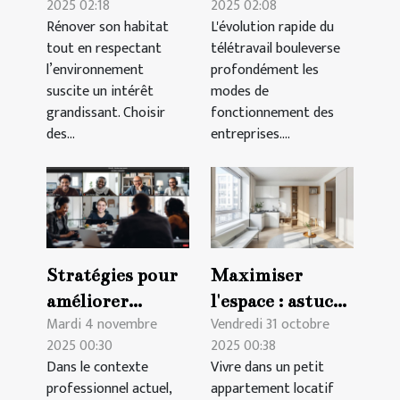
2025 02:18
2025 02:08
écologiques pour
transforment-
Rénover son habitat
L'évolution rapide du
une rénovation
elles les
tout en respectant
télétravail bouleverse
durable ?
pratiques
l’environnement
profondément les
d'entreprise ?
suscite un intérêt
modes de
grandissant. Choisir
fonctionnement des
des...
entreprises....
Stratégies pour
Maximiser
améliorer
l'espace : astuces
Mardi 4 novembre
Vendredi 31 octobre
l'efficacité des
pour petits
2025 00:30
2025 00:38
réunions
appartements
Dans le contexte
Vivre dans un petit
d'équipe en ligne
locatifs
professionnel actuel,
appartement locatif