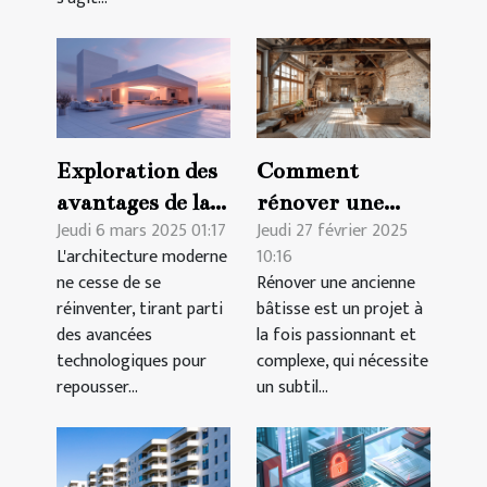
Exploration des
Comment
avantages de la
rénover une
Jeudi 6 mars 2025 01:17
Jeudi 27 février 2025
modélisation 3D
ancienne bâtisse
L'architecture moderne
10:16
BIM pour
en respectant
ne cesse de se
Rénover une ancienne
l'architecture
son charme
réinventer, tirant parti
bâtisse est un projet à
moderne
d'origine
des avancées
la fois passionnant et
technologiques pour
complexe, qui nécessite
repousser...
un subtil...