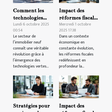
Comment les
Impact des
technologies
réformes fiscales
Lundi 6 octobre 2025
Mercredi 1 octobre
vertes
sur les
00:54
2025 17:38
transforment
stratégies
Le secteur de
Dans un contexte
l'immobilier
d'emploi en
l’immobilier neuf
économique en
neuf ?
entreprise
connaît une véritable
constante évolution,
révolution grâce à
les réformes fiscales
l’émergence des
redéfinissent en
technologies vertes...
profondeur la...
Stratégies pour
Impact des