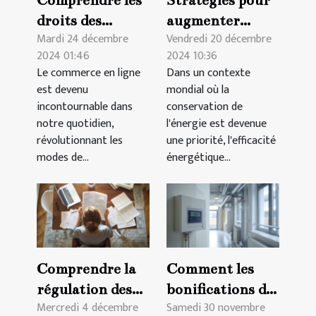
droits des
augmenter
Mardi 24 décembre
Vendredi 20 décembre
consommateurs
l'efficacité
2024 01:46
2024 10:36
dans l'achat en
énergétique
Le commerce en ligne
Dans un contexte
ligne
dans
est devenu
mondial où la
l'immobilier
incontournable dans
conservation de
notre quotidien,
l'énergie est devenue
révolutionnant les
une priorité, l'efficacité
modes de...
énergétique...
Comprendre la
Comment les
régulation des
bonifications des
Mercredi 4 décembre
Samedi 30 novembre
locations
primes CEE