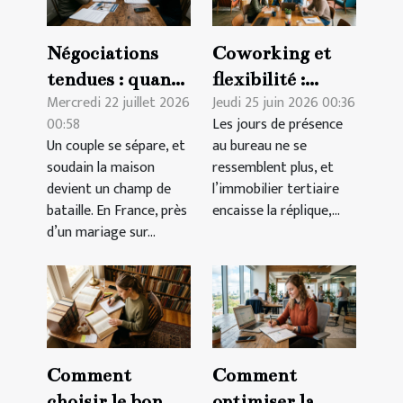
Négociations
Coworking et
tendues : quand
flexibilité :
Mercredi 22 juillet 2026
Jeudi 25 juin 2026 00:36
le divorce
réserver
00:58
Les jours de présence
complique la
autrement pour
Un couple se sépare, et
au bureau ne se
vente d'un bien
mieux travailler
soudain la maison
ressemblent plus, et
immobilier
devient un champ de
l’immobilier tertiaire
bataille. En France, près
encaisse la réplique,...
d’un mariage sur...
Comment
Comment
choisir le bon
optimiser la