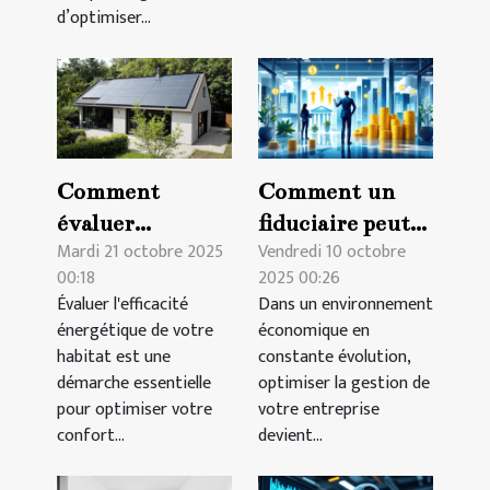
d’optimiser...
Comment
Comment un
évaluer
fiduciaire peut
Mardi 21 octobre 2025
Vendredi 10 octobre
l'efficacité
transformer la
00:18
2025 00:26
énergétique de
gestion de votre
Évaluer l'efficacité
Dans un environnement
votre habitat ?
entreprise ?
énergétique de votre
économique en
habitat est une
constante évolution,
démarche essentielle
optimiser la gestion de
pour optimiser votre
votre entreprise
confort...
devient...