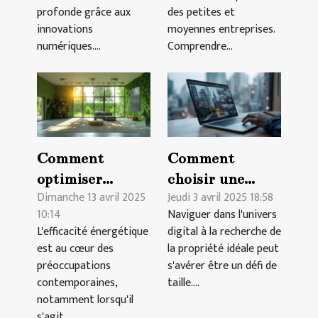
?
entreprises ?
profonde grâce aux
des petites et
innovations
moyennes entreprises.
numériques....
Comprendre...
Comment
Comment
optimiser
choisir une
Dimanche 13 avril 2025
Jeudi 3 avril 2025 18:58
l'efficacité
plateforme
10:14
Naviguer dans l'univers
énergétique
efficace pour la
L'efficacité énergétique
digital à la recherche de
dans votre
recherche de
est au cœur des
la propriété idéale peut
nouveau
propriétés en
préoccupations
s'avérer être un défi de
logement
ligne
contemporaines,
taille....
notamment lorsqu'il
s'agit...