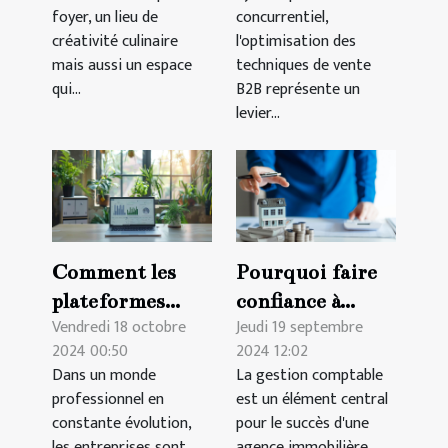
conseils
pratiques
foyer, un lieu de
concurrentiel,
créativité culinaire
l'optimisation des
mais aussi un espace
techniques de vente
qui...
B2B représente un
levier...
Comment les
Pourquoi faire
plateformes
confiance à
Vendredi 18 octobre
Jeudi 19 septembre
digitales
Blindtrust pour
2024 00:50
2024 12:02
révolutionnent
la comptabilité
Dans un monde
La gestion comptable
la gestion des
de votre agence
professionnel en
est un élément central
formations en
immobilière ?
constante évolution,
pour le succès d'une
entreprise
les entreprises sont
agence immobilière.