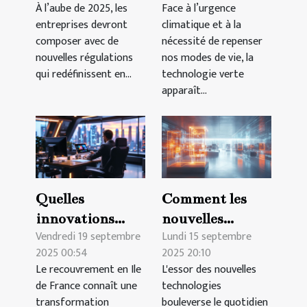
À l’aube de 2025, les
Face à l’urgence
en 2025
l'immobilier
entreprises devront
climatique et à la
durable ?
composer avec de
nécessité de repenser
nouvelles régulations
nos modes de vie, la
qui redéfinissent en...
technologie verte
apparaît...
Quelles
Comment les
innovations
nouvelles
Vendredi 19 septembre
Lundi 15 septembre
numériques
technologies
2025 00:54
2025 20:10
transforment le
transforment-
Le recouvrement en Ile
L'essor des nouvelles
recouvrement
elles les petites
de France connaît une
technologies
en Ile de France
et moyennes
transformation
bouleverse le quotidien