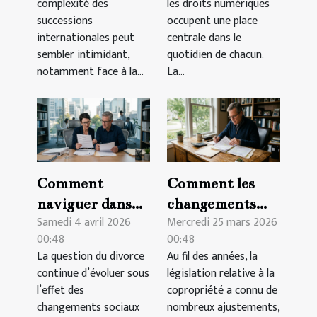
complexité des
les droits numériques
?
numériques ?
successions
occupent une place
internationales peut
centrale dans le
sembler intimidant,
quotidien de chacun.
notamment face à la...
La...
Comment
Comment les
naviguer dans
changements
Samedi 4 avril 2026
Mercredi 25 mars 2026
les nouvelles
récents
00:48
00:48
régulations de
affectent-ils vos
La question du divorce
Au fil des années, la
divorce en 2026
droits en
continue d’évoluer sous
législation relative à la
?
copropriété?
l’effet des
copropriété a connu de
changements sociaux
nombreux ajustements,