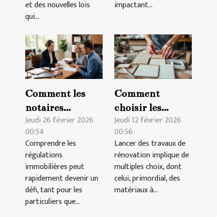
et des nouvelles lois
impactant...
qui...
Comment les
Comment
notaires
choisir les
Jeudi 26 février 2026
Jeudi 12 février 2026
facilitent la
meilleurs
00:54
00:56
compréhension
matériaux pour
Comprendre les
Lancer des travaux de
des régulations
vos travaux de
régulations
rénovation implique de
immobilières ?
rénovation ?
immobilières peut
multiples choix, dont
rapidement devenir un
celui, primordial, des
défi, tant pour les
matériaux à...
particuliers que...