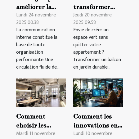
améliorer la
transformer
Lundi 24 novembre
Jeudi 20 novembre
communication
votre balcon en
2025 00:38
2025 09:58
interne en
jardin durable ?
La communication
Envie de créer un
entreprise
interne constitue la
espace vert sans
base de toute
quitter votre
organisation
appartement ?
performante. Une
Transformer un balcon
circulation fluide de...
en jardin durable...
Comment
Comment les
choisir les
innovations en
Mardi 11 novembre
Lundi 10 novembre
matériaux
télétravail