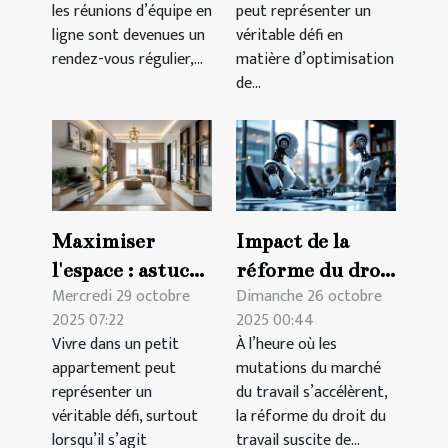
les réunions d’équipe en
peut représenter un
ligne sont devenues un
véritable défi en
rendez-vous régulier,...
matière d’optimisation
de...
Maximiser
Impact de la
l'espace : astuces
réforme du droit
Mercredi 29 octobre
Dimanche 26 octobre
pour petits
du travail sur les
2025 07:22
2025 00:44
appartements
contrats
Vivre dans un petit
À l’heure où les
temporaires
appartement peut
mutations du marché
représenter un
du travail s’accélèrent,
véritable défi, surtout
la réforme du droit du
lorsqu’il s’agit
travail suscite de...