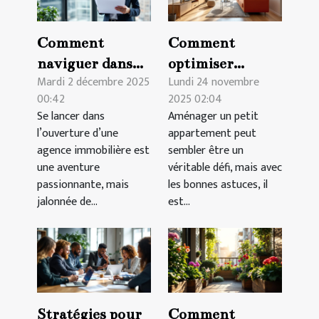
Comment
Comment
naviguer dans
optimiser
Mardi 2 décembre 2025
Lundi 24 novembre
les régulations
l'espace de votre
00:42
2025 02:04
pour ouvrir une
petit
Se lancer dans
Aménager un petit
agence
appartement ?
l’ouverture d’une
appartement peut
immobilière ?
agence immobilière est
sembler être un
une aventure
véritable défi, mais avec
passionnante, mais
les bonnes astuces, il
jalonnée de...
est...
Stratégies pour
Comment