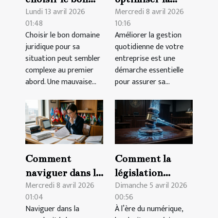
Lundi 13 avril 2026
Mercredi 8 avril 2026
domaine
gestion
01:48
10:16
juridique pour
quotidienne de
Choisir le bon domaine
Améliorer la gestion
votre situation
votre entreprise
juridique pour sa
quotidienne de votre
?
?
situation peut sembler
entreprise est une
complexe au premier
démarche essentielle
abord. Une mauvaise...
pour assurer sa...
Comment
Comment la
naviguer dans la
législation
Mercredi 8 avril 2026
Dimanche 5 avril 2026
complexité des
influence-t-elle
01:04
00:56
successions
l'évolution des
Naviguer dans la
À l’ère du numérique,
internationales
droits