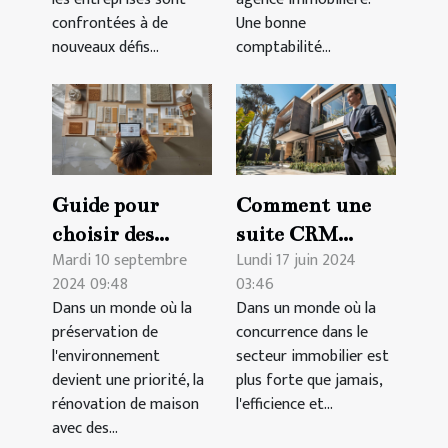
confrontées à de
Une bonne
nouveaux défis...
comptabilité...
Guide pour
Comment une
choisir des
suite CRM
Mardi 10 septembre
Lundi 17 juin 2024
matériaux
spécifique au
2024 09:48
03:46
durables pour la
secteur
Dans un monde où la
Dans un monde où la
rénovation de
immobilier peut
préservation de
concurrence dans le
maison en 2024
transformer
l'environnement
secteur immobilier est
votre agence
devient une priorité, la
plus forte que jamais,
rénovation de maison
l'efficience et...
avec des...