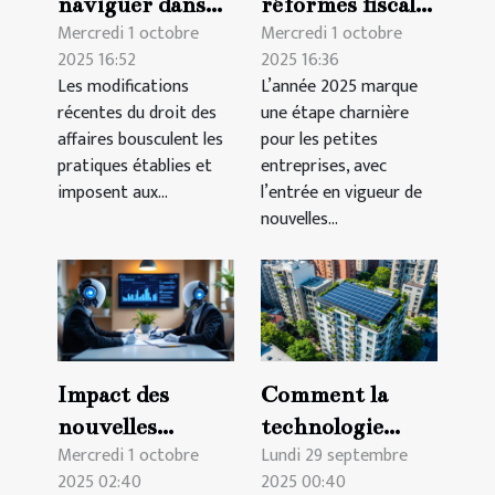
naviguer dans
réformes fiscales
Mercredi 1 octobre
Mercredi 1 octobre
les modifications
2025 sur les
2025 16:52
2025 16:36
récentes du
petites
Les modifications
L’année 2025 marque
droit des affaires
entreprises
récentes du droit des
une étape charnière
affaires bousculent les
pour les petites
pratiques établies et
entreprises, avec
imposent aux...
l’entrée en vigueur de
nouvelles...
Impact des
Comment la
nouvelles
technologie
Mercredi 1 octobre
Lundi 29 septembre
régulations sur
verte peut
2025 02:40
2025 00:40
les contrats B2B
révolutionner