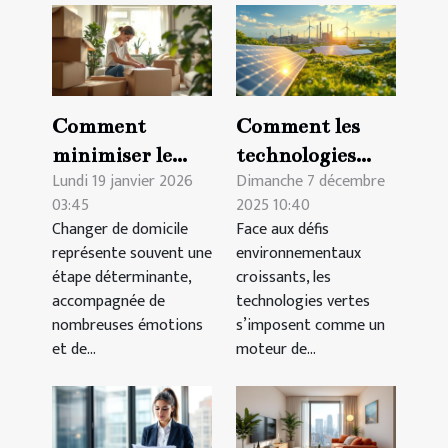
Comment
Comment les
minimiser le
technologies
Lundi 19 janvier 2026
Dimanche 7 décembre
stress lors d'un
vertes
03:45
2025 10:40
changement de
transforment-
Changer de domicile
Face aux défis
domicile ?
elles les
représente souvent une
environnementaux
industries
étape déterminante,
croissants, les
traditionnelles ?
accompagnée de
technologies vertes
nombreuses émotions
s’imposent comme un
et de...
moteur de...